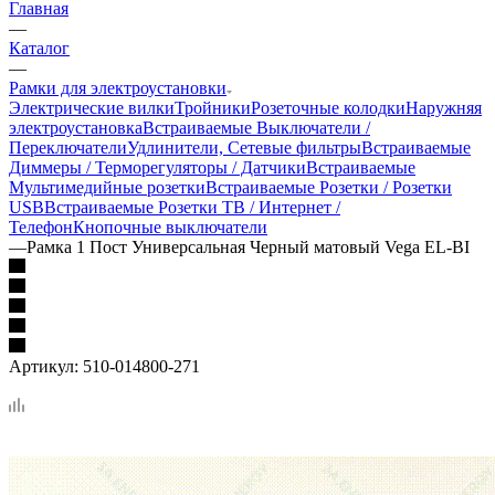
Главная
—
Каталог
—
Рамки для электроустановки
Электрические вилки
Тройники
Розеточные колодки
Наружняя
электроустановка
Встраиваемые Выключатели /
Переключатели
Удлинители, Сетевые фильтры
Встраиваемые
Диммеры / Терморегуляторы / Датчики
Встраиваемые
Мультимедийные розетки
Встраиваемые Розетки / Розетки
USB
Встраиваемые Розетки ТВ / Интернет /
Телефон
Кнопочные выключатели
—
Рамка 1 Пост Универсальная Черный матовый Vega EL-BI
Артикул:
510-014800-271