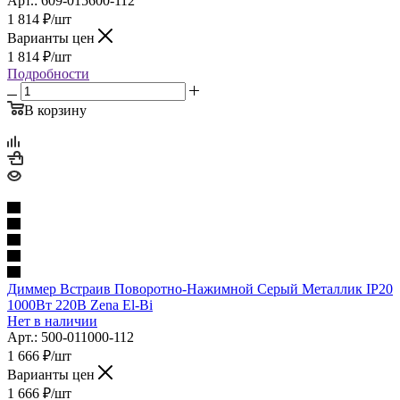
Арт.: 609-015600-112
1 814
₽
/шт
Варианты цен
1 814
₽
/шт
Подробности
В корзину
Диммер Встраив Поворотно-Нажимной Серый Металлик IP20
1000Вт 220В Zena El-Bi
Нет в наличии
Арт.: 500-011000-112
1 666
₽
/шт
Варианты цен
1 666
₽
/шт