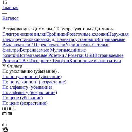
15
Главная
—
Каталог
—
Встраиваемые Диммеры / Терморегуляторы / Датчики
Электрические вилки
Тройники
Розеточные колодки
Наружняя
электроустановка
Рамки для электроустановки
Встраиваемые
Выключатели / Переключатели
Удлинители, Сетевые
фильтры
Встраиваемые Мультимедийные
розетки
Встраиваемые Розетки / Розетки USB
Встраиваемые
Розетки ТВ / Интернет / Телефон
Кнопочные выключатели
Фильтр
По умолчанию (убывание)
По популярности (убывание)
По популярности (возрастание)
По алфавиту (убывание)
По алфавиту (возрастание)
По цене (убывание)
По цене (возрастание)