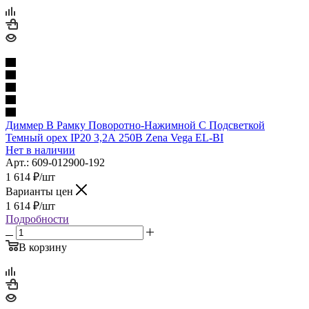
Диммер В Рамку Поворотно-Нажимной С Подсветкой
Темный орех IP20 3,2А 250В Zena Vega EL-BI
Нет в наличии
Арт.: 609-012900-192
1 614
₽
/шт
Варианты цен
1 614
₽
/шт
Подробности
В корзину