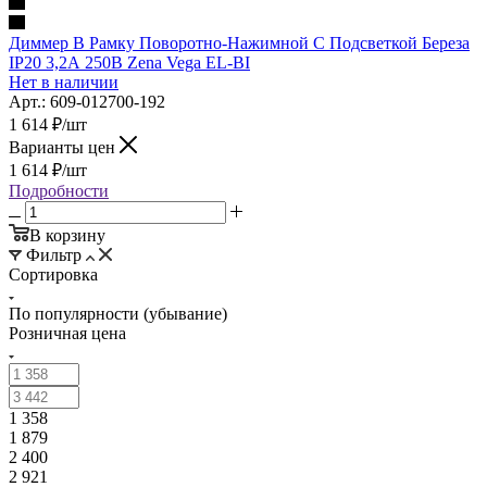
Диммер В Рамку Поворотно-Нажимной С Подсветкой Береза
IP20 3,2А 250В Zena Vega EL-BI
Нет в наличии
Арт.: 609-012700-192
1 614
₽
/шт
Варианты цен
1 614
₽
/шт
Подробности
В корзину
Фильтр
Сортировка
По популярности (убывание)
Розничная цена
1 358
1 879
2 400
2 921