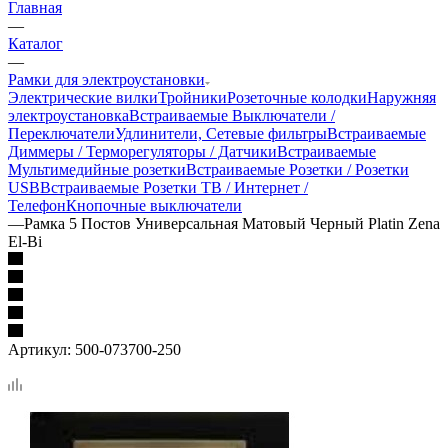
Главная
—
Каталог
—
Рамки для электроустановки
Электрические вилки
Тройники
Розеточные колодки
Наружняя
электроустановка
Встраиваемые Выключатели /
Переключатели
Удлинители, Сетевые фильтры
Встраиваемые
Диммеры / Терморегуляторы / Датчики
Встраиваемые
Мультимедийные розетки
Встраиваемые Розетки / Розетки
USB
Встраиваемые Розетки ТВ / Интернет /
Телефон
Кнопочные выключатели
—
Рамка 5 Постов Универсальная Матовый Черный Platin Zena
El-Bi
Артикул:
500-073700-250