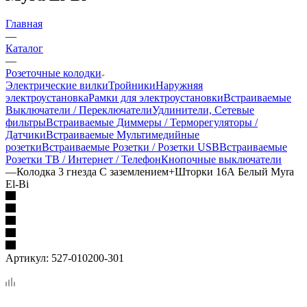
Главная
—
Каталог
—
Розеточные колодки
Электрические вилки
Тройники
Наружняя
электроустановка
Рамки для электроустановки
Встраиваемые
Выключатели / Переключатели
Удлинители, Сетевые
фильтры
Встраиваемые Диммеры / Терморегуляторы /
Датчики
Встраиваемые Мультимедийные
розетки
Встраиваемые Розетки / Розетки USB
Встраиваемые
Розетки ТВ / Интернет / Телефон
Кнопочные выключатели
—
Колодка 3 гнезда С заземлением+Шторки 16А Белый Myra
El-Bi
Артикул:
527-010200-301