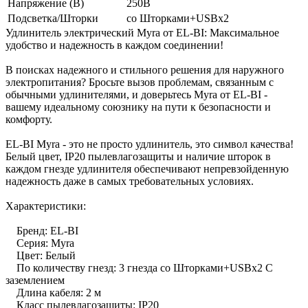
Напряжение (В)
250В
Подсветка/Шторки
со Шторками+USBх2
Удлинитель электрический Myra от EL-BI: Максимальное
удобство и надежность в каждом соединении!
В поисках надежного и стильного решения для наружного
электропитания? Бросьте вызов проблемам, связанным с
обычными удлинителями, и доверьтесь Myra от EL-BI -
вашему идеальному союзнику на пути к безопасности и
комфорту.
EL-BI Myra - это не просто удлинитель, это символ качества!
Белый цвет, IP20 пылевлагозащиты и наличие шторок в
каждом гнезде удлинителя обеспечивают непревзойденную
надежность даже в самых требовательных условиях.
Характеристики:
Бренд: EL-BI
Серия: Myra
Цвет: Белый
По количеству гнезд: 3 гнезда со Шторками+USBх2 С
заземлением
Длина кабеля: 2 м
Класс пылевлагозащиты: IP20