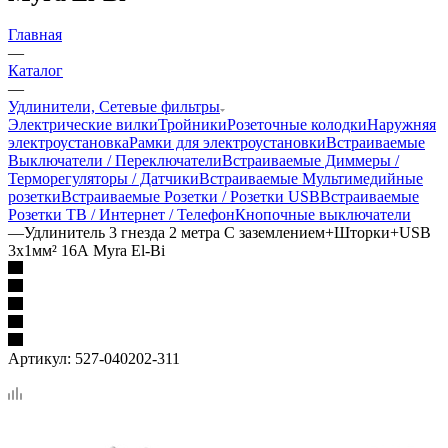
Главная
—
Каталог
—
Удлинители, Сетевые фильтры
Электрические вилки
Тройники
Розеточные колодки
Наружняя
электроустановка
Рамки для электроустановки
Встраиваемые
Выключатели / Переключатели
Встраиваемые Диммеры /
Терморегуляторы / Датчики
Встраиваемые Мультимедийные
розетки
Встраиваемые Розетки / Розетки USB
Встраиваемые
Розетки ТВ / Интернет / Телефон
Кнопочные выключатели
—
Удлинитель 3 гнезда 2 метра С заземлением+Шторки+USB
3х1мм² 16А Myra El-Bi
Артикул:
527-040202-311