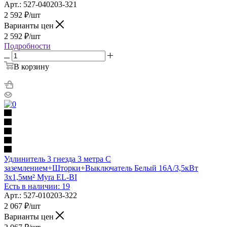
Арт.: 527-040203-321
2 592
₽
/шт
Варианты цен
2 592
₽
/шт
Подробности
В корзину
Удлинитель 3 гнезда 3 метра С
заземлением+Шторки+Выключатель Белый 16А/3,5кВт
3х1,5мм² Myra EL-BI
Есть в наличии: 19
Арт.: 527-010203-322
2 067
₽
/шт
Варианты цен