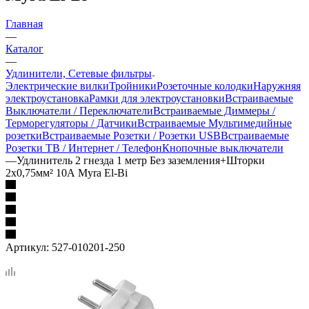
Главная
—
Каталог
—
Удлинители, Сетевые фильтры
Электрические вилки
Тройники
Розеточные колодки
Наружняя
электроустановка
Рамки для электроустановки
Встраиваемые
Выключатели / Переключатели
Встраиваемые Диммеры /
Терморегуляторы / Датчики
Встраиваемые Мультимедийные
розетки
Встраиваемые Розетки / Розетки USB
Встраиваемые
Розетки ТВ / Интернет / Телефон
Кнопочные выключатели
—
Удлинитель 2 гнезда 1 метр Без заземления+Шторки
2х0,75мм² 10А Myra El-Bi
Артикул:
527-010201-250