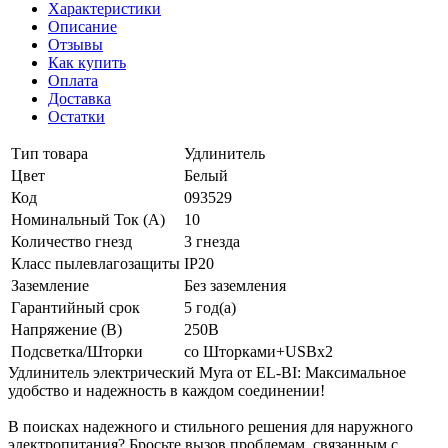
Характеристики
Описание
Отзывы
Как купить
Оплата
Доставка
Остатки
Тип товара
Удлинитель
Цвет
Белый
Код
093529
Номинальный Ток (A)
10
Количество гнезд
3 гнезда
Класс пылевлагозащиты
IP20
Заземление
Без заземления
Гарантийный срок
5 год(а)
Напряжение (В)
250В
Подсветка/Шторки
со Шторками+USBх2
Удлинитель электрический Myra от EL-BI: Максимальное
удобство и надежность в каждом соединении!
В поисках надежного и стильного решения для наружного
электропитания? Бросьте вызов проблемам, связанным с