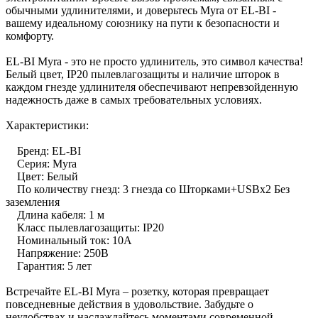
обычными удлинителями, и доверьтесь Myra от EL-BI -
вашему идеальному союзнику на пути к безопасности и
комфорту.
EL-BI Myra - это не просто удлинитель, это символ качества!
Белый цвет, IP20 пылевлагозащиты и наличие шторок в
каждом гнезде удлинителя обеспечивают непревзойденную
надежность даже в самых требовательных условиях.
Характеристики:
Бренд: EL-BI
Серия: Myra
Цвет: Белый
По количеству гнезд: 3 гнезда со Шторками+USBх2 Без
заземления
Длина кабеля: 1 м
Класс пылевлагозащиты: IP20
Номинальный ток: 10А
Напряжение: 250В
Гарантия: 5 лет
Встречайте EL-BI Myra – розетку, которая превращает
повседневные действия в удовольствие. Забудьте о
неудобствах и наслаждайтесь моментами современной