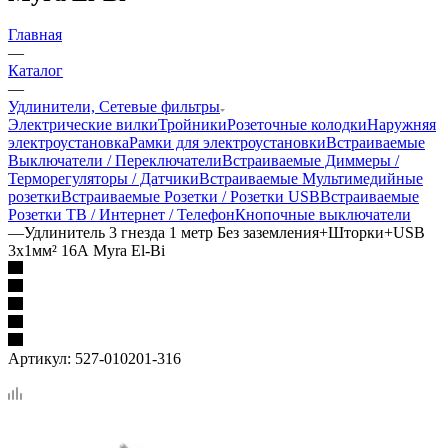
Главная
—
Каталог
—
Удлинители, Сетевые фильтры
Электрические вилки
Тройники
Розеточные колодки
Наружняя
электроустановка
Рамки для электроустановки
Встраиваемые
Выключатели / Переключатели
Встраиваемые Диммеры /
Терморегуляторы / Датчики
Встраиваемые Мультимедийные
розетки
Встраиваемые Розетки / Розетки USB
Встраиваемые
Розетки ТВ / Интернет / Телефон
Кнопочные выключатели
—
Удлинитель 3 гнезда 1 метр Без заземления+Шторки+USB
3х1мм² 16А Myra El-Bi
Артикул:
527-010201-316