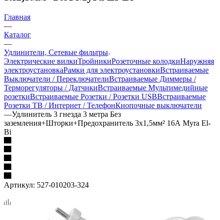
Главная
—
Каталог
—
Удлинители, Сетевые фильтры
Электрические вилки
Тройники
Розеточные колодки
Наружняя
электроустановка
Рамки для электроустановки
Встраиваемые
Выключатели / Переключатели
Встраиваемые Диммеры /
Терморегуляторы / Датчики
Встраиваемые Мультимедийные
розетки
Встраиваемые Розетки / Розетки USB
Встраиваемые
Розетки ТВ / Интернет / Телефон
Кнопочные выключатели
—
Удлинитель 3 гнезда 3 метра Без
заземления+Шторки+Предохранитель 3х1,5мм² 16А Myra El-
Bi
Артикул:
527-010203-324