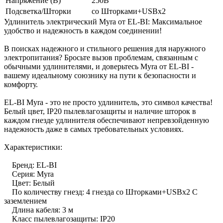
Напряжение (В)
250В
Подсветка/Шторки
со Шторками+USBх2
Удлинитель электрический Myra от EL-BI: Максимальное
удобство и надежность в каждом соединении!
В поисках надежного и стильного решения для наружного
электропитания? Бросьте вызов проблемам, связанным с
обычными удлинителями, и доверьтесь Myra от EL-BI -
вашему идеальному союзнику на пути к безопасности и
комфорту.
EL-BI Myra - это не просто удлинитель, это символ качества!
Белый цвет, IP20 пылевлагозащиты и наличие шторок в
каждом гнезде удлинителя обеспечивают непревзойденную
надежность даже в самых требовательных условиях.
Характеристики:
Бренд: EL-BI
Серия: Myra
Цвет: Белый
По количеству гнезд: 4 гнезда со Шторками+USBх2 С
заземлением
Длина кабеля: 3 м
Класс пылевлагозащиты: IP20