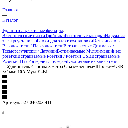
Главная
—
Каталог
—
Удлинители, Сетевые фильтры
Электрические вилки
Тройники
Розеточные колодки
Наружняя
электроустановка
Рамки для электроустановки
Встраиваемые
Выключатели / Переключатели
Встраиваемые Диммеры /
Терморегуляторы / Датчики
Встраиваемые Мультимедийные
розетки
Встраиваемые Розетки / Розетки USB
Встраиваемые
Розетки ТВ / Интернет / Телефон
Кнопочные выключатели
—
Удлинитель 4 гнезда 3 метра С заземлением+Шторки+USB
3х1мм² 16А Myra El-Bi
Артикул:
527-040203-411