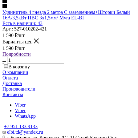
Удлинитель 4 гнезда 2 метра С заземлением+Шторки Белый
16А/3,5кВт ПВС 3х1,5мм² Myra EL-BI
Есть в наличии: 43
Арт.: 527-010202-421
1 590
₽
/шт
Варианты цен
1 590
₽
/шт
Подробности
В корзину
О компании
Оплата
Доставка
Производители
Контакты
Viber
Viber
WhatsApp
+7 951 133 9133
elbi.td@yandex.ru
г. Белгород, ул. Королева 2Г. ТЦ Строй Балатон Опт