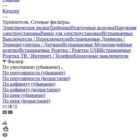
—
Каталог
—
Удлинители, Сетевые фильтры
Электрические вилки
Тройники
Розеточные колодки
Наружняя
электроустановка
Рамки для электроустановки
Встраиваемые
Выключатели / Переключатели
Встраиваемые Диммеры /
Терморегуляторы / Датчики
Встраиваемые Мультимедийные
розетки
Встраиваемые Розетки / Розетки USB
Встраиваемые
Розетки ТВ / Интернет / Телефон
Кнопочные выключатели
Фильтр
По умолчанию (убывание)
По популярности (убывание)
По популярности (возрастание)
По алфавиту (убывание)
По алфавиту (возрастание)
По цене (убывание)
По цене (возрастание)