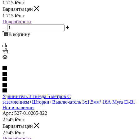
1 715
₽
/шт
Варианты цен
1 715
₽
/шт
Подробности
В корзину
Удлинитель 3 гнезда 5 метров С
заземлением+Шторки+Выключатель 3х1,5мм² 16А Myra El-Bi
Нет в наличии
Арт.: 527-010205-322
2 545
₽
/шт
Варианты цен
2 545
₽
/шт
Подробности