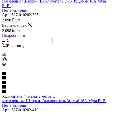
заземления+Шторки+Выключатель UPS 3х1,5мм² 16А Myra
El-Bi
Нет в наличии
Арт.: 527-010202-325
2 098
₽
/шт
Варианты цен
2 098
₽
/шт
Подробности
В корзину
Удлинитель 4 гнезда 2 метра С
заземлением+Шторки+Выключатель 3х1мм² 16А Myra El-Bi
Нет в наличии
Арт.: 527-010202-412