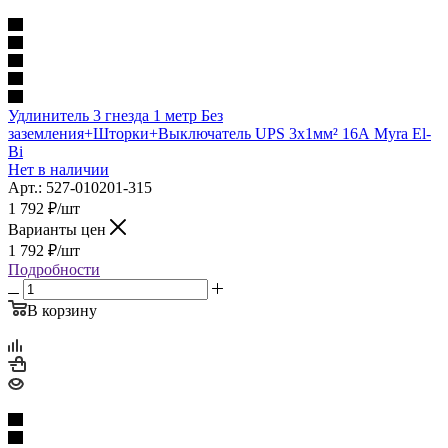
Удлинитель 3 гнезда 1 метр Без
заземления+Шторки+Выключатель UPS 3х1мм² 16А Myra El-
Bi
Нет в наличии
Арт.: 527-010201-315
1 792
₽
/шт
Варианты цен
1 792
₽
/шт
Подробности
В корзину