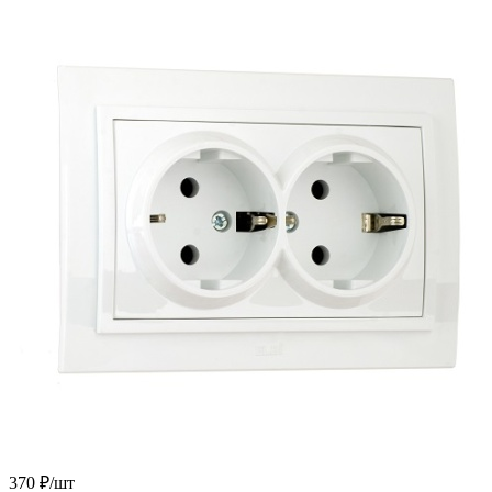
370
₽
/шт