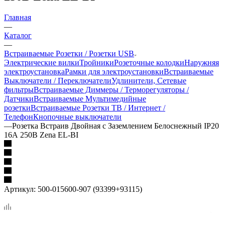
Главная
—
Каталог
—
Встраиваемые Розетки / Розетки USB
Электрические вилки
Тройники
Розеточные колодки
Наружняя
электроустановка
Рамки для электроустановки
Встраиваемые
Выключатели / Переключатели
Удлинители, Сетевые
фильтры
Встраиваемые Диммеры / Терморегуляторы /
Датчики
Встраиваемые Мультимедийные
розетки
Встраиваемые Розетки ТВ / Интернет /
Телефон
Кнопочные выключатели
—
Розетка Встраив Двойная с Заземлением Белоснежный IP20
16А 250В Zena EL-BI
Артикул:
500-015600-907 (93399+93115)