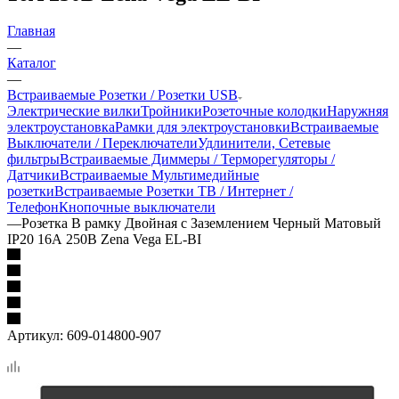
Главная
—
Каталог
—
Встраиваемые Розетки / Розетки USB
Электрические вилки
Тройники
Розеточные колодки
Наружняя
электроустановка
Рамки для электроустановки
Встраиваемые
Выключатели / Переключатели
Удлинители, Сетевые
фильтры
Встраиваемые Диммеры / Терморегуляторы /
Датчики
Встраиваемые Мультимедийные
розетки
Встраиваемые Розетки ТВ / Интернет /
Телефон
Кнопочные выключатели
—
Розетка В рамку Двойная с Заземлением Черный Матовый
IP20 16А 250В Zena Vega EL-BI
Артикул:
609-014800-907