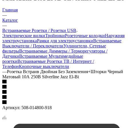
Главная
—
Каталог
—
Встраиваемые Розетки / Розетки USB
Электрические вилки
Тройники
Розеточные колодки
Наружняя
электроустановка
Рамки для электроустановки
Встраиваемые
Выключатели / Переключатели
Удлинители, Сетевые
фильтры
Встраиваемые Диммеры / Терморегуляторы /
Датчики
Встраиваемые Мультимедийные
розетки
Встраиваемые Розетки ТВ / Интернет /
Телефон
Кнопочные выключатели
—
Розетка Встраив Двойная Без Заземления+Шторки Черный
Матовый 10А 250В Silverline Jazz El-Bi
Артикул:
508-014800-918