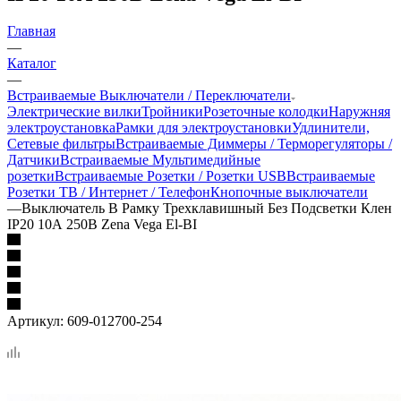
Главная
—
Каталог
—
Встраиваемые Выключатели / Переключатели
Электрические вилки
Тройники
Розеточные колодки
Наружняя
электроустановка
Рамки для электроустановки
Удлинители,
Сетевые фильтры
Встраиваемые Диммеры / Терморегуляторы /
Датчики
Встраиваемые Мультимедийные
розетки
Встраиваемые Розетки / Розетки USB
Встраиваемые
Розетки ТВ / Интернет / Телефон
Кнопочные выключатели
—
Выключатель В Рамку Трехклавишный Без Подсветки Клен
IP20 10А 250В Zena Vega El-BI
Артикул:
609-012700-254