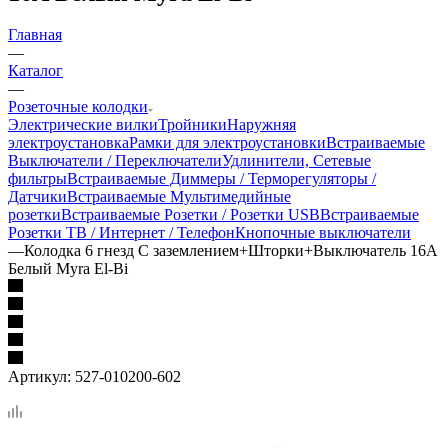
Главная
—
Каталог
—
Розеточные колодки
Электрические вилки
Тройники
Наружняя
электроустановка
Рамки для электроустановки
Встраиваемые
Выключатели / Переключатели
Удлинители, Сетевые
фильтры
Встраиваемые Диммеры / Терморегуляторы /
Датчики
Встраиваемые Мультимедийные
розетки
Встраиваемые Розетки / Розетки USB
Встраиваемые
Розетки ТВ / Интернет / Телефон
Кнопочные выключатели
—
Колодка 6 гнезд С заземлением+Шторки+Выключатель 16А
Белый Myra El-Bi
Артикул:
527-010200-602