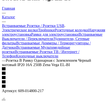
Главная
—
Каталог
—
Встраиваемые Розетки / Розетки USB
Электрические вилки
Тройники
Розеточные колодки
Наружняя
электроустановка
Рамки для электроустановки
Встраиваемые
Выключатели / Переключатели
Удлинители, Сетевые
фильтры
Встраиваемые Диммеры / Терморегуляторы /
Датчики
Встраиваемые Мультимедийные
розетки
Встраиваемые Розетки ТВ / Интернет /
Телефон
Кнопочные выключатели
—
Розетка В Рамку Одинарная с Заземлением Черный
матовый IP20 16А 250В Zena Vega EL-BI
Артикул:
609-014800-217