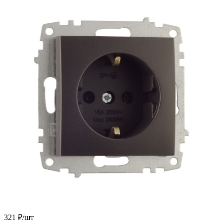
321
₽
/шт