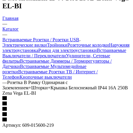
EL-BI
Главная
—
Каталог
—
Встраиваемые Розетки / Розетки USB
Электрические вилки
Тройники
Розеточные колодки
Наружняя
электроустановка
Рамки для электроустановки
Встраиваемые
Выключатели / Переключатели
Удлинители, Сетевые
фильтры
Встраиваемые Диммеры / Терморегуляторы /
Датчики
Встраиваемые Мультимедийные
розетки
Встраиваемые Розетки ТВ / Интернет /
Телефон
Кнопочные выключатели
—
Розетка В Рамку Одинарная с
Заземлением+Шторки+Крышка Белоснежный IP44 16А 250В
Zena Vega EL-BI
Артикул:
609-015600-219