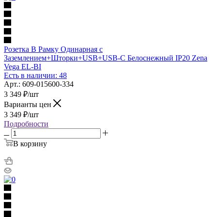
Розетка В Рамку Одинарная с
Заземлением+Шторки+USB+USB-C Белоснежный IP20 Zena
Vega EL-BI
Есть в наличии: 48
Арт.: 609-015600-334
3 349
₽
/шт
Варианты цен
3 349
₽
/шт
Подробности
В корзину